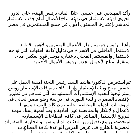
وأكد المهندس علي عيسي، خلال لقائه برئيس الهيئة، علي الدور
الحيوي لهيئة الاستثمار في تهيئة مناخ الأعمال أمام جذب الاستثمار
المباشر بإعتبارها المسئول الأول عن جميع المستثمرين في مصر.
وأشار رئيس جمعية رجال الأعمال المصريين، لأهمية قطاع
الاستثمار الداخلي في الاسراع في تذليل كافة العقبات التي تواجه
الاستثمار والمستثمر المحلي بإعتباره مؤشر قوي يعكس مدى
استقرار مناخ الأعمال لجذب رؤوس الأموال الأجنبية.
ثم أستعرض الدكتور/ هاشم السيد رئيس اللجنة أهمية العمل على
تحسين مناخ وبيئة الإستثمار وإزالة كافة معوقات الإستثمار ووضع
إستراتيجية لتحديد الإستثمارات المستهدفة التى تساهم فى تطوير
الإقتصاد المصرى والبدء الفورى فى دراسة وضع مصر الحالى فى
المؤشرات الدولية المختلفة وخاصة مدركات الفساد وسهولة
الأعمال والإبتكار والمنافسة غير العادية وأيضاً أهمية إسناد مهمة
الترويج للإستثمار المباشر فى كافة القطاعات الإستثمارية
لمتخصصين مع تفعيل دور البعثات الدبلوماسية والتجارية بالسفارات
المصرية بالخارج فى عرض الفرص الواعدة بكافة القطاعات
الإستثمارية والسعى لخلق شراكات إقصادية جديدة وأيضاً تسريع