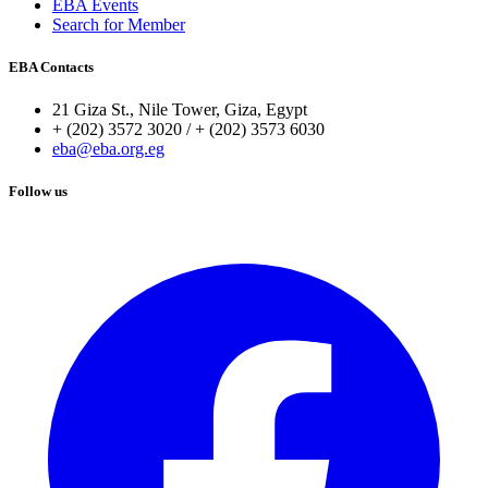
EBA Events
Search for Member
EBA Contacts
21 Giza St., Nile Tower, Giza, Egypt
+ (202) 3572 3020 / + (202) 3573 6030
eba@eba.org.eg
Follow us